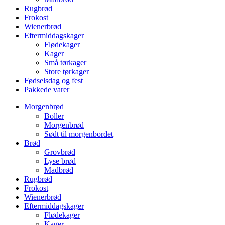
Rugbrød
Frokost
Wienerbrød
Eftermiddagskager
Flødekager
Kager
Små tørkager
Store tørkager
Fødselsdag og fest
Pakkede varer
Morgenbrød
Boller
Morgenbrød
Sødt til morgenbordet
Brød
Grovbrød
Lyse brød
Madbrød
Rugbrød
Frokost
Wienerbrød
Eftermiddagskager
Flødekager
Kager