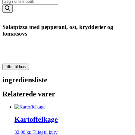
Products
search
Salatpizza med pepperoni, ost, krydderier og
tomatsovs
Salatpizza
Tilføj til kurv
med
pepperoni,
ingrediensliste
ost,
krydderier
Relaterede varer
og
tomatsovs
antal
Kartoffelkage
32,00
kr.
Tilføj til kurv