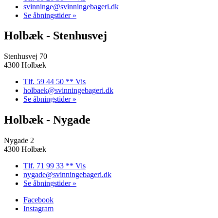
svinninge@svinningebageri.dk
Se åbningstider »
Holbæk - Stenhusvej
Stenhusvej 70
4300 Holbæk
Tlf. 59 44 50 ** Vis
holbaek@svinningebageri.dk
Se åbningstider »
Holbæk - Nygade
Nygade 2
4300 Holbæk
Tlf. 71 99 33 ** Vis
nygade@svinningebageri.dk
Se åbningstider »
Facebook
Instagram