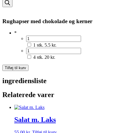
search
Rughapser med chokolade og kerner
*
1 stk.
5.5 kr.
4 stk.
20 kr.
Rughapser
Tilføj til kurv
med
chokolade
ingrediensliste
og
kerner
Relaterede varer
antal
Salat m. Laks
55,00
kr.
Tilføj til kurv