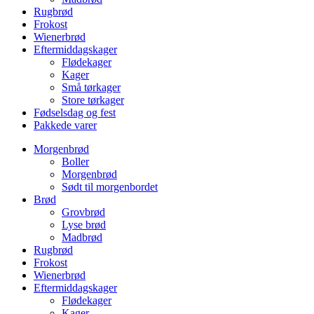
Rugbrød
Frokost
Wienerbrød
Eftermiddagskager
Flødekager
Kager
Små tørkager
Store tørkager
Fødselsdag og fest
Pakkede varer
Morgenbrød
Boller
Morgenbrød
Sødt til morgenbordet
Brød
Grovbrød
Lyse brød
Madbrød
Rugbrød
Frokost
Wienerbrød
Eftermiddagskager
Flødekager
Kager