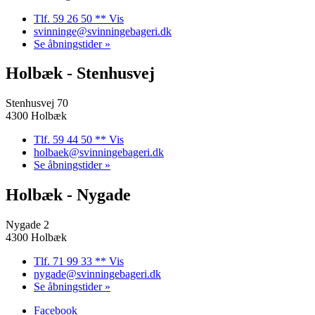
Tlf. 59 26 50 ** Vis
svinninge@svinningebageri.dk
Se åbningstider »
Holbæk - Stenhusvej
Stenhusvej 70
4300 Holbæk
Tlf. 59 44 50 ** Vis
holbaek@svinningebageri.dk
Se åbningstider »
Holbæk - Nygade
Nygade 2
4300 Holbæk
Tlf. 71 99 33 ** Vis
nygade@svinningebageri.dk
Se åbningstider »
Facebook