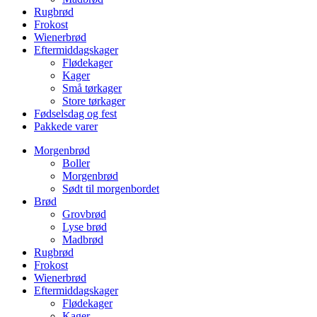
Rugbrød
Frokost
Wienerbrød
Eftermiddagskager
Flødekager
Kager
Små tørkager
Store tørkager
Fødselsdag og fest
Pakkede varer
Morgenbrød
Boller
Morgenbrød
Sødt til morgenbordet
Brød
Grovbrød
Lyse brød
Madbrød
Rugbrød
Frokost
Wienerbrød
Eftermiddagskager
Flødekager
Kager