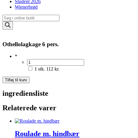
Student 2026
Wienerbrød
Products
search
Othellolagkage 6 pers.
*
1 stk.
112 kr.
Othellolagkage
Tilføj til kurv
6
pers.
ingrediensliste
antal
Relaterede varer
Roulade m. hindbær