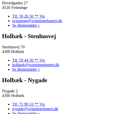
Hovedgaden 27
4520 Svinninge
Tlf. 59 26 50 ** Vis
svinninge@svinningebageri.dk
Se åbningstider »
Holbæk - Stenhusvej
Stenhusvej 70
4300 Holbæk
Tlf. 59 44 50 ** Vis
holbaek@svinningebageri.dk
Se åbningstider »
Holbæk - Nygade
Nygade 2
4300 Holbæk
Tlf. 71 99 33 ** Vis
nygade@svinningebageri.dk
Se åbningstider »