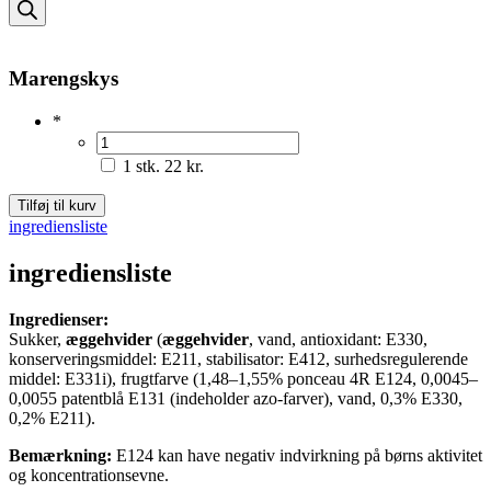
search
Marengskys
*
1 stk.
22 kr.
Marengskys
Tilføj til kurv
antal
ingrediensliste
ingrediensliste
Ingredienser:
Sukker,
æggehvider
(
æggehvider
, vand, antioxidant: E330,
konserveringsmiddel: E211, stabilisator: E412, surhedsregulerende
middel: E331i), frugtfarve (1,48–1,55% ponceau 4R E124, 0,0045–
0,0055 patentblå E131 (indeholder azo-farver), vand, 0,3% E330,
0,2% E211).
Bemærkning:
E124 kan have negativ indvirkning på børns aktivitet
og koncentrationsevne.