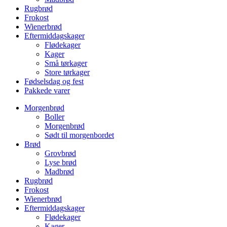
Rugbrød
Frokost
Wienerbrød
Eftermiddagskager
Flødekager
Kager
Små tørkager
Store tørkager
Fødselsdag og fest
Pakkede varer
Morgenbrød
Boller
Morgenbrød
Sødt til morgenbordet
Brød
Grovbrød
Lyse brød
Madbrød
Rugbrød
Frokost
Wienerbrød
Eftermiddagskager
Flødekager
Kager