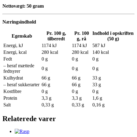
Nettovægt: 50 gram
Næringsindhold
Pr. 100 g,
Pr. 100
Indhold i opskriften
Egenskab
tilberedt
g, rå
(50 g)
Energi, kJ
1174 kJ
1174 kJ
587 kJ
Energi, kcal
280 kcal
280 kcal
140 kcal
Fedt
0 g
0 g
0 g
– heraf mættede
0 g
0 g
0 g
fedtsyrer
Kulhydrat
66 g
66 g
33 g
– heraf sukkerarter
66 g
66 g
33 g
Kostfibre
0 g
0 g
0 g
Protein
3,3 g
3,3 g
1,6 g
Salt
0,33 g
0,33 g
0,16 g
Relaterede varer