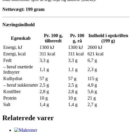
Nettovægt: 199 gram
Næringsindhold
Pr. 100 g,
Pr. 100
Indhold i opskriften
Egenskab
tilberedt
g, rå
(199 g)
Energi, kJ
1300 kJ
1300 kJ
2600 kJ
Energi, kcal
311 kcal
311 kcal
621 kcal
Fedt
3,3 g
3,3 g
6,7 g
– heraf mættede
1,1 g
1,1 g
2,3 g
fedtsyrer
Kulhydrat
57 g
57 g
115 g
– heraf sukkerarter
2,5 g
2,5 g
4,9 g
Kostfibre
2,8 g
2,8 g
5,6 g
Protein
10 g
10 g
21 g
Salt
1,4 g
1,4 g
2,7 g
Relaterede varer