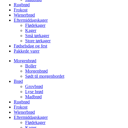
Rugbrød
Frokost
Wienerbrød
Eftermiddagskager
Flødekager
Kager
Små tørkager
Store tørkager
Fødselsdag og fest
Pakkede varer
Morgenbrød
Boller
Morgenbrød
Sødt til morgenbordet
Brød
Grovbrød
Lyse brød
Madbrød
Rugbrød
Frokost
Wienerbrød
Eftermiddagskager
Flødekager
Kager