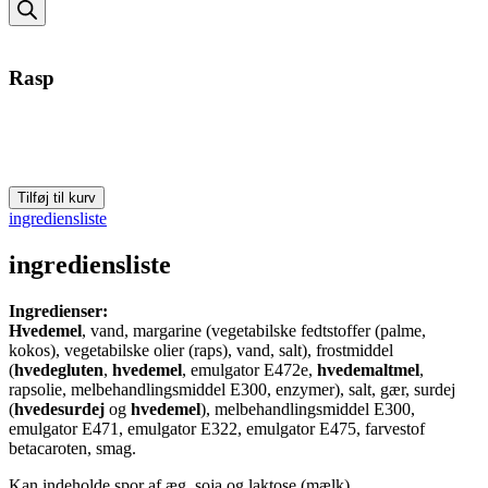
search
Rasp
Rasp
Tilføj til kurv
antal
ingrediensliste
ingrediensliste
Ingredienser:
Hvedemel
, vand, margarine (vegetabilske fedtstoffer (palme,
kokos), vegetabilske olier (raps), vand, salt), frostmiddel
(
hvedegluten
,
hvedemel
, emulgator E472e,
hvedemaltmel
,
rapsolie, melbehandlingsmiddel E300, enzymer), salt, gær, surdej
(
hvedesurdej
og
hvedemel
), melbehandlingsmiddel E300,
emulgator E471, emulgator E322, emulgator E475, farvestof
betacaroten, smag.
Kan indeholde spor af æg, soja og laktose (mælk).