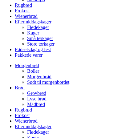
Rugbrød
Frokost
Wienerbrød
Eftermiddagskager
Flødekager
Kager
Små tørkager
Store tørkager
Fødselsdag og fest
Pakkede varer
Morgenbrød
Boller
Morgenbrød
Sødt til morgenbordet
Brød
Grovbrød
Lyse brød
Madbrød
Rugbrød
Frokost
Wienerbrød
Eftermiddagskager
Flødekager
Kager