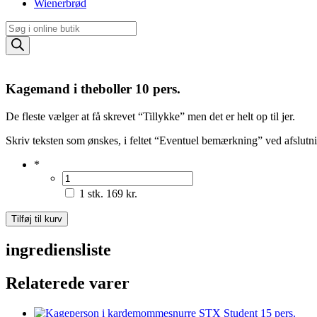
Wienerbrød
Products
search
Kagemand i theboller 10 pers.
De fleste vælger at få skrevet “Tillykke” men det er helt op til jer.
Skriv teksten som ønskes, i feltet “Eventuel bemærkning” ved afslutni
*
1 stk.
169 kr.
Kagemand
Tilføj til kurv
i
theboller
ingrediensliste
10
pers.
Relaterede varer
antal