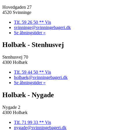
Hovedgaden 27
4520 Svinninge
Tlf. 59 26 50 ** Vis
svinninge@svinningebageri.dk
Se åbningstider »
Holbæk - Stenhusvej
Stenhusvej 70
4300 Holbæk
Tlf. 59 44 50 ** Vis
holbaek@svinningebageri.dk
Se åbningstider »
Holbæk - Nygade
Nygade 2
4300 Holbæk
Tlf. 71 99 33 ** Vis
nygade@svinningebageri.dk