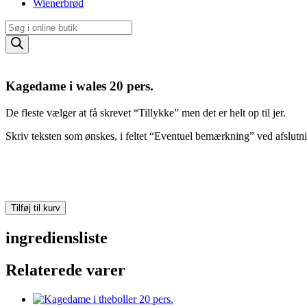
Wienerbrød
Products
search
Kagedame i wales 20 pers.
De fleste vælger at få skrevet “Tillykke” men det er helt op til jer.
Skriv teksten som ønskes, i feltet “Eventuel bemærkning” ved afslutni
Kagedame
Tilføj til kurv
i
wales
ingrediensliste
20
pers.
Relaterede varer
antal