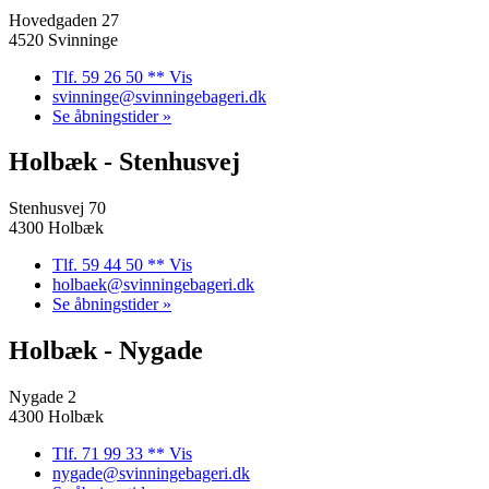
Hovedgaden 27
4520 Svinninge
Tlf. 59 26 50 ** Vis
svinninge@svinningebageri.dk
Se åbningstider »
Holbæk - Stenhusvej
Stenhusvej 70
4300 Holbæk
Tlf. 59 44 50 ** Vis
holbaek@svinningebageri.dk
Se åbningstider »
Holbæk - Nygade
Nygade 2
4300 Holbæk
Tlf. 71 99 33 ** Vis
nygade@svinningebageri.dk