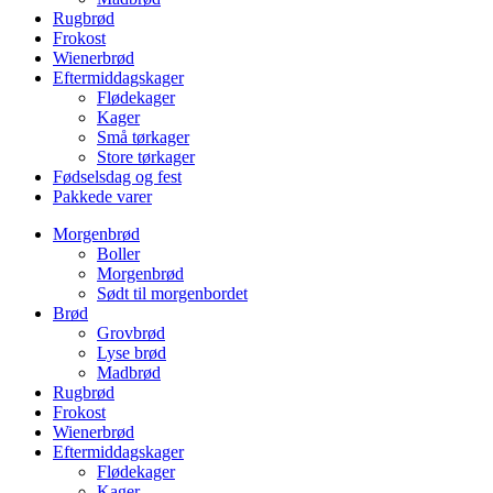
Rugbrød
Frokost
Wienerbrød
Eftermiddagskager
Flødekager
Kager
Små tørkager
Store tørkager
Fødselsdag og fest
Pakkede varer
Morgenbrød
Boller
Morgenbrød
Sødt til morgenbordet
Brød
Grovbrød
Lyse brød
Madbrød
Rugbrød
Frokost
Wienerbrød
Eftermiddagskager
Flødekager
Kager