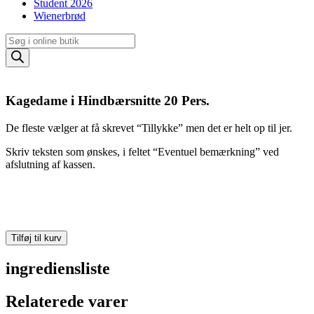
Student 2026
Wienerbrød
Products
search
Kagedame i Hindbærsnitte 20 Pers.
De fleste vælger at få skrevet “Tillykke” men det er helt op til jer.
Skriv teksten som ønskes, i feltet “Eventuel bemærkning” ved
afslutning af kassen.
Kagedame
Tilføj til kurv
i
Hindbærsnitte
ingrediensliste
20
Pers.
Relaterede varer
antal