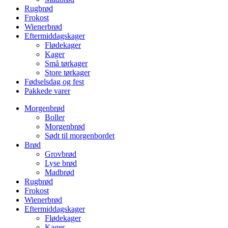
Rugbrød
Frokost
Wienerbrød
Eftermiddagskager
Flødekager
Kager
Små tørkager
Store tørkager
Fødselsdag og fest
Pakkede varer
Morgenbrød
Boller
Morgenbrød
Sødt til morgenbordet
Brød
Grovbrød
Lyse brød
Madbrød
Rugbrød
Frokost
Wienerbrød
Eftermiddagskager
Flødekager
Kager