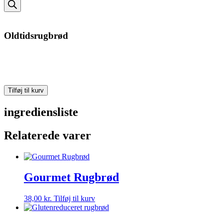
search
Oldtidsrugbrød
Oldtidsrugbrød
Tilføj til kurv
antal
ingrediensliste
Relaterede varer
Gourmet Rugbrød
38,00
kr.
Tilføj til kurv