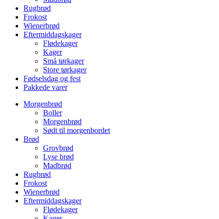
Rugbrød
Frokost
Wienerbrød
Eftermiddagskager
Flødekager
Kager
Små tørkager
Store tørkager
Fødselsdag og fest
Pakkede varer
Morgenbrød
Boller
Morgenbrød
Sødt til morgenbordet
Brød
Grovbrød
Lyse brød
Madbrød
Rugbrød
Frokost
Wienerbrød
Eftermiddagskager
Flødekager
Kager