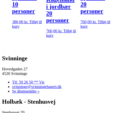
10
20
i jordbær
personer
personer
20
personer
380,00
kr.
Tilføj til
760,00
kr.
Tilføj til
kurv
kurv
760,00
kr.
Tilføj til
kurv
Svinninge
Hovedgaden 27
4520 Svinninge
Tlf. 59 26 50 ** Vis
svinninge@svinningebageri.dk
Se åbningstider »
Holbæk - Stenhusvej
Stenhusvej 70