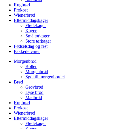
Rugbrød
Frokost
Wienerbrød
Eftermiddagskager
Flødekager
Kager
Små tørkager
Store tørkager
Fødselsdag og fest
Pakkede varer
Morgenbrød
Boller
Morgenbrød
Sødt til morgenbordet
Brød
Grovbrød
Lyse brød
Madbrød
Rugbrød
Frokost
Wienerbrød
Eftermiddagskager
Flødekager
Kager