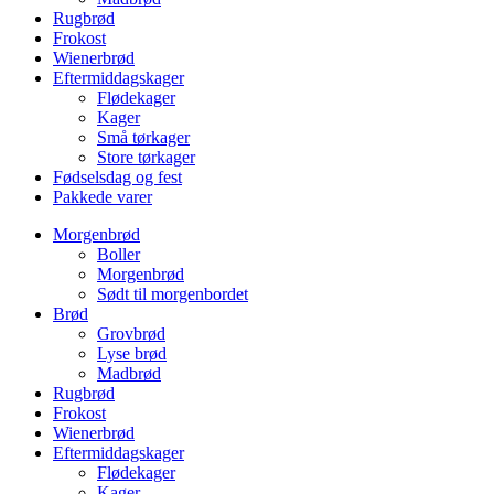
Rugbrød
Frokost
Wienerbrød
Eftermiddagskager
Flødekager
Kager
Små tørkager
Store tørkager
Fødselsdag og fest
Pakkede varer
Morgenbrød
Boller
Morgenbrød
Sødt til morgenbordet
Brød
Grovbrød
Lyse brød
Madbrød
Rugbrød
Frokost
Wienerbrød
Eftermiddagskager
Flødekager
Kager