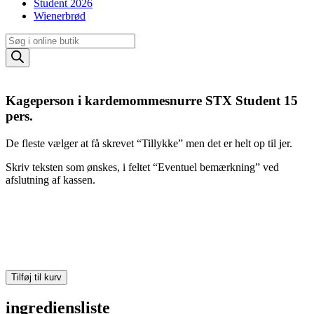
Student 2026
Wienerbrød
Products
search
Kageperson i kardemommesnurre STX Student 15
pers.
De fleste vælger at få skrevet “Tillykke” men det er helt op til jer.
Skriv teksten som ønskes, i feltet “Eventuel bemærkning” ved
afslutning af kassen.
Kageperson
Tilføj til kurv
i
kardemommesnurre
ingrediensliste
STX