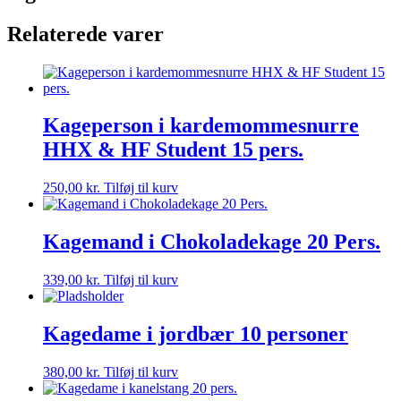
Student
Relaterede varer
15
pers.
antal
Kageperson i kardemommesnurre
HHX & HF Student 15 pers.
250,00
kr.
Tilføj til kurv
Kagemand i Chokoladekage 20 Pers.
339,00
kr.
Tilføj til kurv
Kagedame i jordbær 10 personer
380,00
kr.
Tilføj til kurv