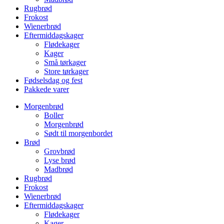
Rugbrød
Frokost
Wienerbrød
Eftermiddagskager
Flødekager
Kager
Små tørkager
Store tørkager
Fødselsdag og fest
Pakkede varer
Morgenbrød
Boller
Morgenbrød
Sødt til morgenbordet
Brød
Grovbrød
Lyse brød
Madbrød
Rugbrød
Frokost
Wienerbrød
Eftermiddagskager
Flødekager
Kager