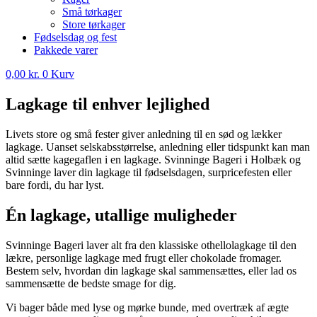
Små tørkager
Store tørkager
Fødselsdag og fest
Pakkede varer
0,00
kr.
0
Kurv
Lagkage til enhver lejlighed
Livets store og små fester giver anledning til en sød og lækker
lagkage. Uanset selskabsstørrelse, anledning eller tidspunkt kan man
altid sætte kagegaflen i en lagkage. Svinninge Bageri i Holbæk og
Svinninge laver din lagkage til fødselsdagen, surpricefesten eller
bare fordi, du har lyst.
Én lagkage, utallige muligheder
Svinninge Bageri laver alt fra den klassiske othellolagkage til den
lækre, personlige lagkage med frugt eller chokolade fromager.
Bestem selv, hvordan din lagkage skal sammensættes, eller lad os
sammensætte de bedste smage for dig.
Vi bager både med lyse og mørke bunde, med overtræk af ægte