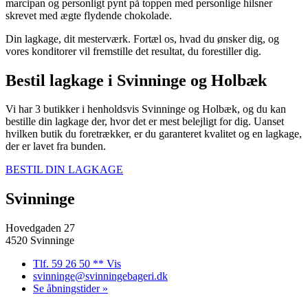
marcipan og personligt pynt på toppen med personlige hilsner
skrevet med ægte flydende chokolade.
Din lagkage, dit mesterværk. Fortæl os, hvad du ønsker dig, og
vores konditorer vil fremstille det resultat, du forestiller dig.
Bestil lagkage i Svinninge og Holbæk
Vi har 3 butikker i henholdsvis Svinninge og Holbæk, og du kan
bestille din lagkage der, hvor det er mest belejligt for dig. Uanset
hvilken butik du foretrækker, er du garanteret kvalitet og en lagkage,
der er lavet fra bunden.
BESTIL DIN LAGKAGE
Svinninge
Hovedgaden 27
4520 Svinninge
Tlf. 59 26 50 ** Vis
svinninge@svinningebageri.dk
Se åbningstider »