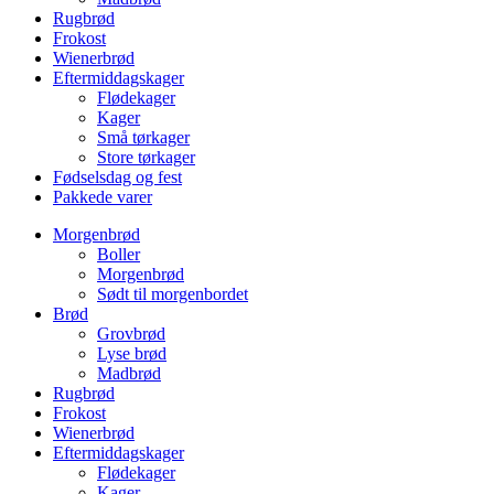
Rugbrød
Frokost
Wienerbrød
Eftermiddagskager
Flødekager
Kager
Små tørkager
Store tørkager
Fødselsdag og fest
Pakkede varer
Morgenbrød
Boller
Morgenbrød
Sødt til morgenbordet
Brød
Grovbrød
Lyse brød
Madbrød
Rugbrød
Frokost
Wienerbrød
Eftermiddagskager
Flødekager
Kager