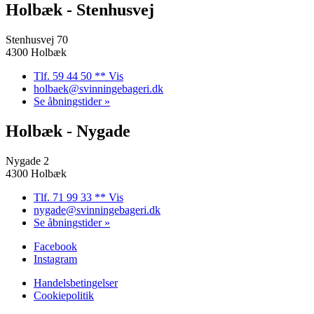
Holbæk - Stenhusvej
Stenhusvej 70
4300 Holbæk
Tlf. 59 44 50 ** Vis
holbaek@svinningebageri.dk
Se åbningstider »
Holbæk - Nygade
Nygade 2
4300 Holbæk
Tlf. 71 99 33 ** Vis
nygade@svinningebageri.dk
Se åbningstider »
Facebook
Instagram
Handelsbetingelser
Cookiepolitik