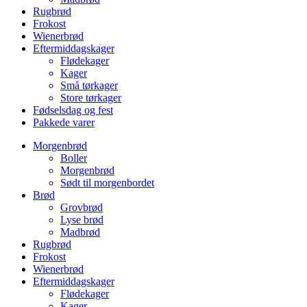
Rugbrød
Frokost
Wienerbrød
Eftermiddagskager
Flødekager
Kager
Små tørkager
Store tørkager
Fødselsdag og fest
Pakkede varer
Morgenbrød
Boller
Morgenbrød
Sødt til morgenbordet
Brød
Grovbrød
Lyse brød
Madbrød
Rugbrød
Frokost
Wienerbrød
Eftermiddagskager
Flødekager
Kager