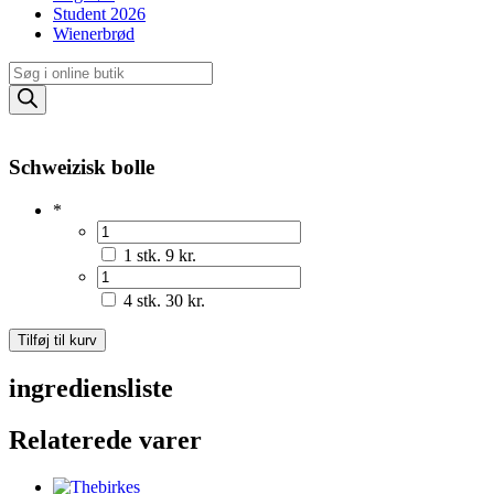
Student 2026
Wienerbrød
Products
search
Schweizisk bolle
*
1 stk.
9 kr.
4 stk.
30 kr.
Schweizisk
Tilføj til kurv
bolle
antal
ingrediensliste
Relaterede varer