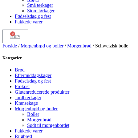
Små tørkager
Store tørkager
Fødselsdag og fest
Pakkede varer
0
Kurv
Forside
/
Morgenbrød og boller
/
Morgenbrød
/ Schweizisk bolle
Kategorier
Brød
Eftermiddagskager
Fødselsdag og fest
Frokost
Glutenreducerede produkter
Jordbærkager
Kransekage
Morgenbrød og boller
Boller
Morgenbrød
Sødt til morgenbordet
Pakkede varer
Rugbrød