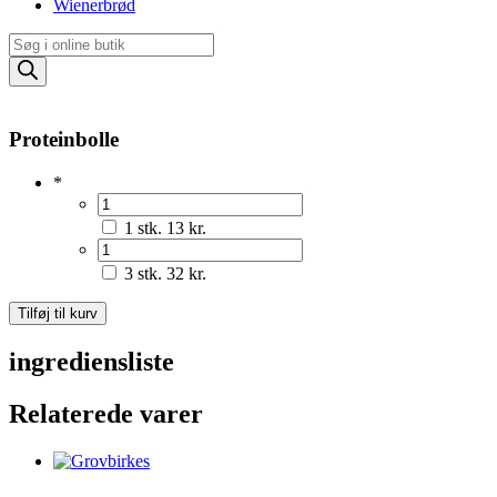
Wienerbrød
Products
search
Proteinbolle
*
1 stk.
13 kr.
3 stk.
32 kr.
Proteinbolle
Tilføj til kurv
antal
ingrediensliste
Relaterede varer