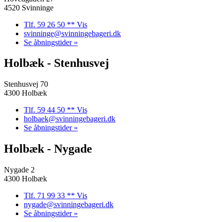
4520 Svinninge
Tlf. 59 26 50 ** Vis
svinninge@svinningebageri.dk
Se åbningstider »
Holbæk - Stenhusvej
Stenhusvej 70
4300 Holbæk
Tlf. 59 44 50 ** Vis
holbaek@svinningebageri.dk
Se åbningstider »
Holbæk - Nygade
Nygade 2
4300 Holbæk
Tlf. 71 99 33 ** Vis
nygade@svinningebageri.dk
Se åbningstider »