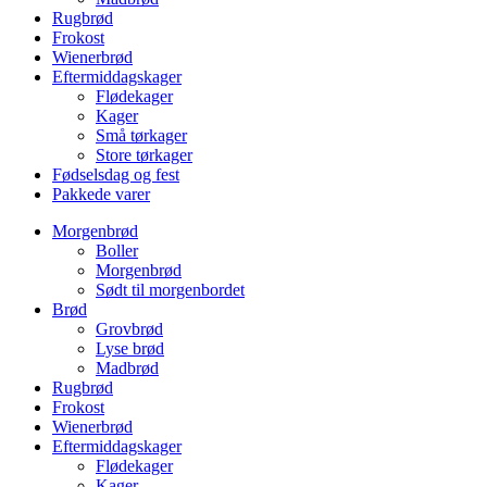
Rugbrød
Frokost
Wienerbrød
Eftermiddagskager
Flødekager
Kager
Små tørkager
Store tørkager
Fødselsdag og fest
Pakkede varer
Morgenbrød
Boller
Morgenbrød
Sødt til morgenbordet
Brød
Grovbrød
Lyse brød
Madbrød
Rugbrød
Frokost
Wienerbrød
Eftermiddagskager
Flødekager
Kager