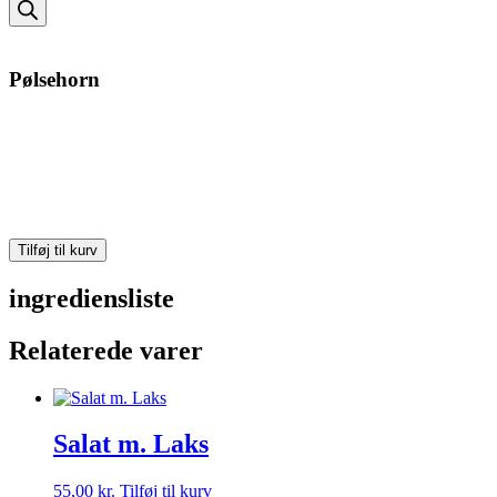
search
Pølsehorn
Pølsehorn
Tilføj til kurv
antal
ingrediensliste
Relaterede varer
Salat m. Laks
55,00
kr.
Tilføj til kurv