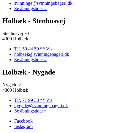
svinninge@svinningebageri.dk
Se åbningstider »
Holbæk - Stenhusvej
Stenhusvej 70
4300 Holbæk
Tlf. 59 44 50 ** Vis
holbaek@svinningebageri.dk
Se åbningstider »
Holbæk - Nygade
Nygade 2
4300 Holbæk
Tlf. 71 99 33 ** Vis
nygade@svinningebageri.dk
Se åbningstider »
Facebook
Instagram