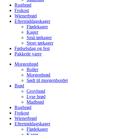
Rugbrød
Frokost
Wienerbrød
Eftermiddagskager
Flødekager
Kager
Små tørkager
Store tørkager
Fødselsdag og fest
Pakkede varer
Morgenbrød
Boller
Morgenbrød
Sødt til morgenbordet
Brød
Grovbrød
Lyse brød
Madbrød
Rugbrød
Frokost
Wienerbrød
Eftermiddagskager
Flødekager
Kager