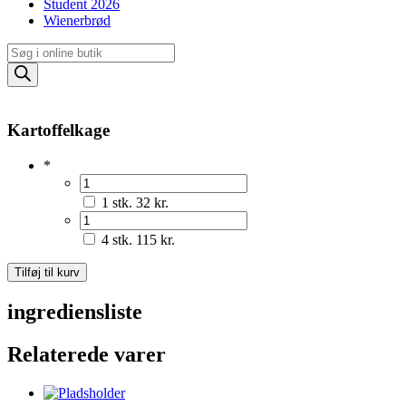
Student 2026
Wienerbrød
Products
search
Kartoffelkage
*
1 stk.
32 kr.
4 stk.
115 kr.
Kartoffelkage
Tilføj til kurv
antal
ingrediensliste
Relaterede varer