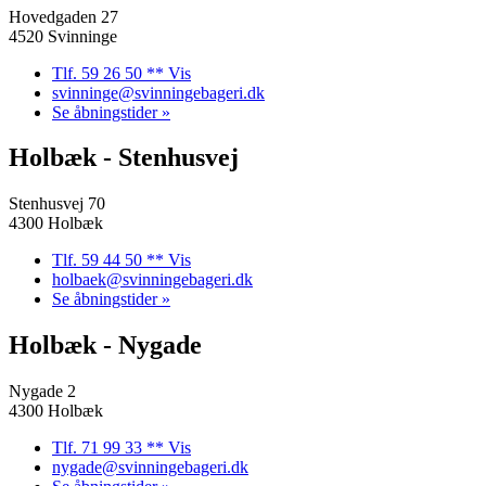
Hovedgaden 27
4520 Svinninge
Tlf. 59 26 50 ** Vis
svinninge@svinningebageri.dk
Se åbningstider »
Holbæk - Stenhusvej
Stenhusvej 70
4300 Holbæk
Tlf. 59 44 50 ** Vis
holbaek@svinningebageri.dk
Se åbningstider »
Holbæk - Nygade
Nygade 2
4300 Holbæk
Tlf. 71 99 33 ** Vis
nygade@svinningebageri.dk