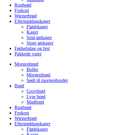
Rugbrød
Frokost
Wienerbrød
Eftermiddagskager
Flødekager
Kager
Små tørkager
Store tørkager
Fødselsdag og fest
Pakkede varer
Morgenbrød
Boller
Morgenbrød
Sødt til morgenbordet
Brød
Grovbrød
Lyse brød
Madbrød
Rugbrød
Frokost
Wienerbrød
Eftermiddagskager
Flødekager
Kager