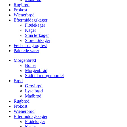
Rugbrød
Frokost
Wienerbrød
Eftermiddagskager
Flødekager
Kager
Små tørkager
Store tørkager
Fødselsdag og fest
Pakkede varer
Morgenbrød
Boller
Morgenbrød
Sødt til morgenbordet
Brød
Grovbrød
Lyse brød
Madbrød
Rugbrød
Frokost
Wienerbrød
Eftermiddagskager
Flødekager
Kager