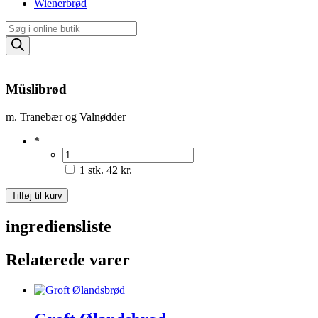
Wienerbrød
Products
search
Müslibrød
m. Tranebær og Valnødder
*
1 stk.
42 kr.
Müslibrød
Tilføj til kurv
antal
ingrediensliste
Relaterede varer